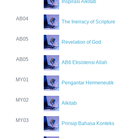
Inspirasi Alkitab
AB04
The Inerracy of Scripture
AB05
Revelation of God
AB05
AB6 Eksistensi Allah
MY01
Pengantar Hermeneutik
MY02
Alkitab
MY03
Prinsip Bahasa Konteks