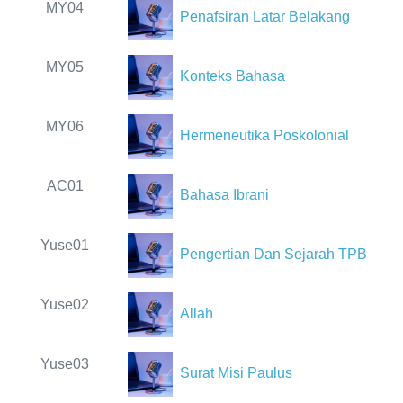
MY04
Penafsiran Latar Belakang
MY05
Konteks Bahasa
MY06
Hermeneutika Poskolonial
AC01
Bahasa Ibrani
Yuse01
Pengertian Dan Sejarah TPB
Yuse02
Allah
Yuse03
Surat Misi Paulus