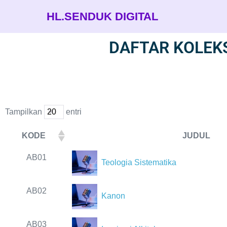
HL.SENDUK DIGITAL
DAFTAR KOLEK
Tampilkan
entri
KODE
JUDUL
KODE
JUDUL
AB01
Teologia Sistematika
AB02
Kanon
AB03