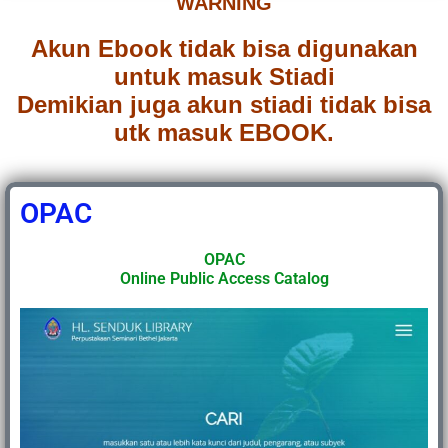
WARNING
Akun Ebook tidak bisa digunakan
untuk masuk Stiadi
Demikian juga akun stiadi tidak bisa
utk masuk EBOOK.
OPAC
OPAC
Online Public Access Catalog